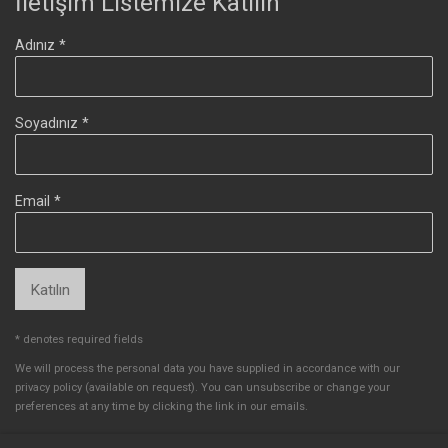
İletişim Listemize Katılın
Adınız *
Soyadınız *
Email *
Katılın
* denotes required fields
We will process the personal data you have supplied in accordance with our
privacy policy (available on request). You can unsubscribe or change your
preferences at any time by clicking the link in our emails.